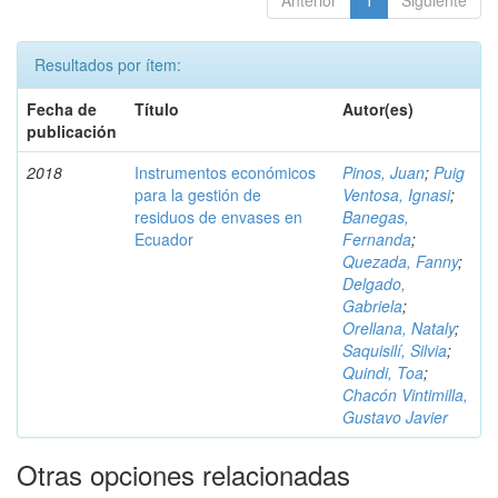
Anterior
1
Siguiente
Resultados por ítem:
Fecha de
Título
Autor(es)
publicación
2018
Instrumentos económicos
Pinos, Juan
;
Puig
para la gestión de
Ventosa, Ignasi
;
residuos de envases en
Banegas,
Ecuador
Fernanda
;
Quezada, Fanny
;
Delgado,
Gabriela
;
Orellana, Nataly
;
Saquisilí, Silvia
;
Quindi, Toa
;
Chacón Vintimilla,
Gustavo Javier
Otras opciones relacionadas