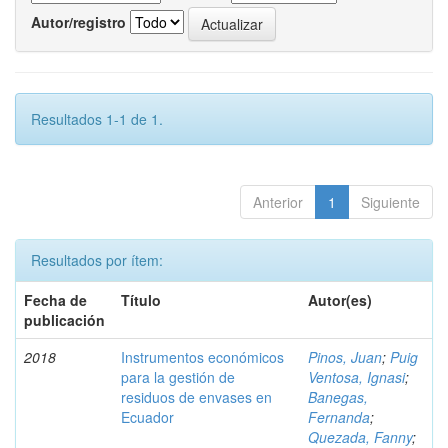
Autor/registro
Resultados 1-1 de 1.
Anterior
1
Siguiente
Resultados por ítem:
Fecha de
Título
Autor(es)
publicación
2018
Instrumentos económicos
Pinos, Juan
;
Puig
para la gestión de
Ventosa, Ignasi
;
residuos de envases en
Banegas,
Ecuador
Fernanda
;
Quezada, Fanny
;