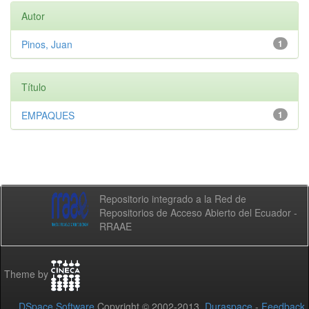
Autor
Pinos, Juan
1
Título
EMPAQUES
1
Repositorio integrado a la Red de
Repositorios de Acceso Abierto del Ecuador -
RRAAE
Theme by
DSpace Software
Copyright © 2002-2013
Duraspace
-
Feedback