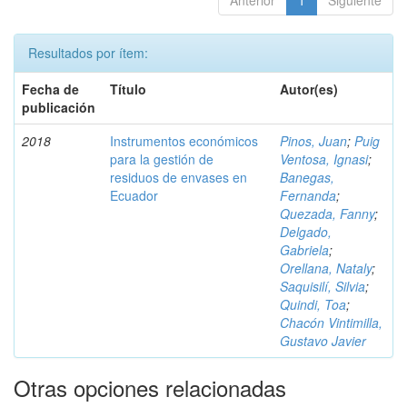
Anterior
1
Siguiente
Resultados por ítem:
Fecha de
Título
Autor(es)
publicación
2018
Instrumentos económicos
Pinos, Juan
;
Puig
para la gestión de
Ventosa, Ignasi
;
residuos de envases en
Banegas,
Ecuador
Fernanda
;
Quezada, Fanny
;
Delgado,
Gabriela
;
Orellana, Nataly
;
Saquisilí, Silvia
;
Quindi, Toa
;
Chacón Vintimilla,
Gustavo Javier
Otras opciones relacionadas