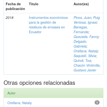
Fecha de
Título
Autor(es)
publicación
2018
Instrumentos económicos
Pinos, Juan
;
Puig
para la gestión de
Ventosa, Ignasi
;
residuos de envases en
Banegas,
Ecuador
Fernanda
;
Quezada, Fanny
;
Delgado,
Gabriela
;
Orellana, Nataly
;
Saquisilí, Silvia
;
Quindi, Toa
;
Chacón Vintimilla,
Gustavo Javier
Otras opciones relacionadas
Autor
Orellana, Nataly
1