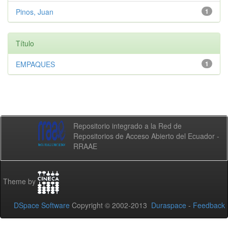
Pinos, Juan
1
Título
EMPAQUES
1
Repositorio integrado a la Red de
Repositorios de Acceso Abierto del Ecuador -
RRAAE
Theme by
DSpace Software
Copyright © 2002-2013
Duraspace
-
Feedback