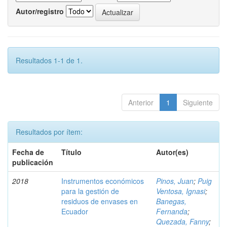
Autor/registro
Resultados 1-1 de 1.
Anterior
1
Siguiente
Resultados por ítem:
Fecha de
Título
Autor(es)
publicación
2018
Instrumentos económicos
Pinos, Juan
;
Puig
para la gestión de
Ventosa, Ignasi
;
residuos de envases en
Banegas,
Ecuador
Fernanda
;
Quezada, Fanny
;