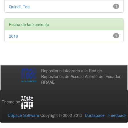
Quindi, Toa
1
Fecha de lanzamiento
2018
1
Repositorio integrado a la Red de
Repositorios de Acceso Abierto del Ecuador -
RRAAE
Theme by
DSpace Software
Copyright © 2002-2013
Duraspace
-
Feedback