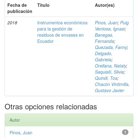
Fecha de
Título
Autor(es)
publicación
2018
Instrumentos económicos
Pinos, Juan
;
Puig
para la gestión de
Ventosa, Ignasi
;
residuos de envases en
Banegas,
Ecuador
Fernanda
;
Quezada, Fanny
;
Delgado,
Gabriela
;
Orellana, Nataly
;
Saquisilí, Silvia
;
Quindi, Toa
;
Chacón Vintimilla,
Gustavo Javier
Otras opciones relacionadas
Autor
Pinos, Juan
1