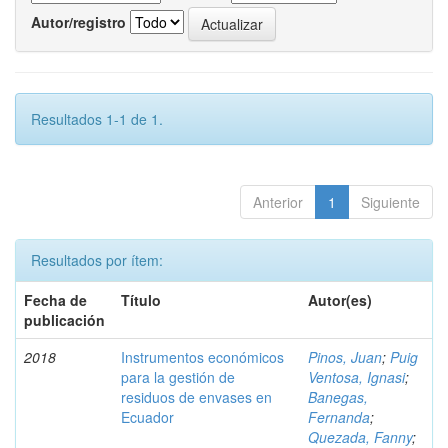
Autor/registro
Resultados 1-1 de 1.
Anterior
1
Siguiente
Resultados por ítem:
Fecha de
Título
Autor(es)
publicación
2018
Instrumentos económicos
Pinos, Juan
;
Puig
para la gestión de
Ventosa, Ignasi
;
residuos de envases en
Banegas,
Ecuador
Fernanda
;
Quezada, Fanny
;