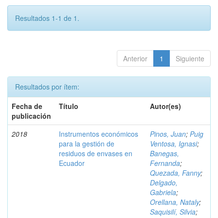
Resultados 1-1 de 1.
Anterior
1
Siguiente
Resultados por ítem:
Fecha de
Título
Autor(es)
publicación
2018
Instrumentos económicos
Pinos, Juan
;
Puig
para la gestión de
Ventosa, Ignasi
;
residuos de envases en
Banegas,
Ecuador
Fernanda
;
Quezada, Fanny
;
Delgado,
Gabriela
;
Orellana, Nataly
;
Saquisilí, Silvia
;