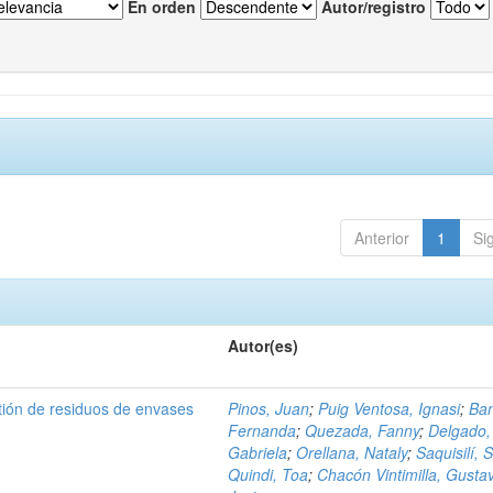
En orden
Autor/registro
Anterior
1
Si
Autor(es)
tión de residuos de envases
Pinos, Juan
;
Puig Ventosa, Ignasi
;
Ba
Fernanda
;
Quezada, Fanny
;
Delgado,
Gabriela
;
Orellana, Nataly
;
Saquisilí, S
Quindi, Toa
;
Chacón Vintimilla, Gusta