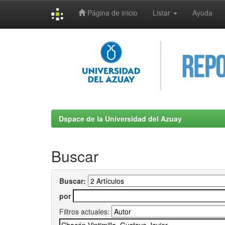
Página de inicio
Listar
Ayuda
Skip
navigation
Dspace de la Universidad del Azuay
Buscar
Buscar:
por
Filtros actuales: