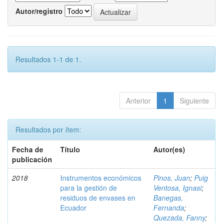
Autor/registro
Resultados 1-1 de 1.
Anterior
1
Siguiente
Resultados por ítem:
Fecha de
Título
Autor(es)
publicación
2018
Instrumentos económicos
Pinos, Juan
;
Puig
para la gestión de
Ventosa, Ignasi
;
residuos de envases en
Banegas,
Ecuador
Fernanda
;
Quezada, Fanny
;