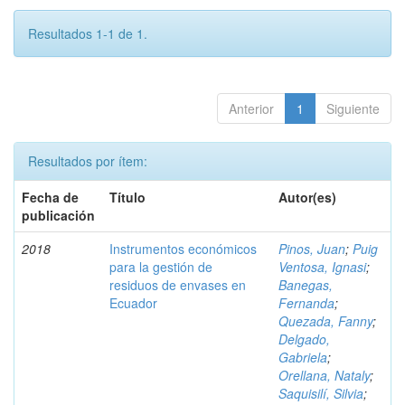
Resultados 1-1 de 1.
Anterior
1
Siguiente
Resultados por ítem:
Fecha de
Título
Autor(es)
publicación
2018
Instrumentos económicos
Pinos, Juan
;
Puig
para la gestión de
Ventosa, Ignasi
;
residuos de envases en
Banegas,
Ecuador
Fernanda
;
Quezada, Fanny
;
Delgado,
Gabriela
;
Orellana, Nataly
;
Saquisilí, Silvia
;