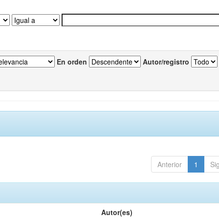
En orden
Autor/registro
Anterior
1
Si
Autor(es)