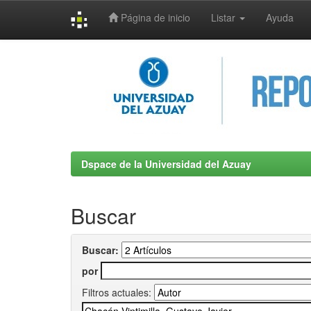
Página de inicio
Listar
Ayuda
Skip
navigation
Dspace de la Universidad del Azuay
Buscar
Buscar:
por
Filtros actuales: