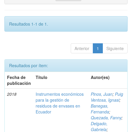
Resultados 1-1 de 1.
Anterior
1
Siguiente
Resultados por ítem:
Fecha de
Título
Autor(es)
publicación
2018
Instrumentos económicos
Pinos, Juan
;
Puig
para la gestión de
Ventosa, Ignasi
;
residuos de envases en
Banegas,
Ecuador
Fernanda
;
Quezada, Fanny
;
Delgado,
Gabriela
;