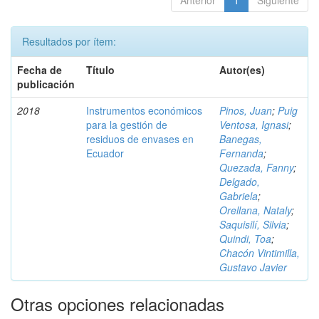
Anterior
1
Siguiente
Resultados por ítem:
Fecha de
Título
Autor(es)
publicación
2018
Instrumentos económicos
Pinos, Juan
;
Puig
para la gestión de
Ventosa, Ignasi
;
residuos de envases en
Banegas,
Ecuador
Fernanda
;
Quezada, Fanny
;
Delgado,
Gabriela
;
Orellana, Nataly
;
Saquisilí, Silvia
;
Quindi, Toa
;
Chacón Vintimilla,
Gustavo Javier
Otras opciones relacionadas