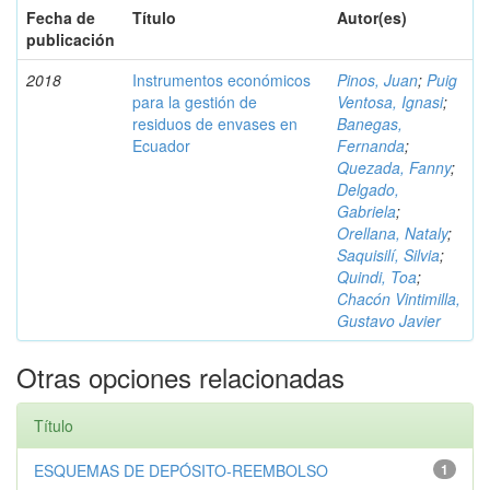
Fecha de
Título
Autor(es)
publicación
2018
Instrumentos económicos
Pinos, Juan
;
Puig
para la gestión de
Ventosa, Ignasi
;
residuos de envases en
Banegas,
Ecuador
Fernanda
;
Quezada, Fanny
;
Delgado,
Gabriela
;
Orellana, Nataly
;
Saquisilí, Silvia
;
Quindi, Toa
;
Chacón Vintimilla,
Gustavo Javier
Otras opciones relacionadas
Título
ESQUEMAS DE DEPÓSITO-REEMBOLSO
1