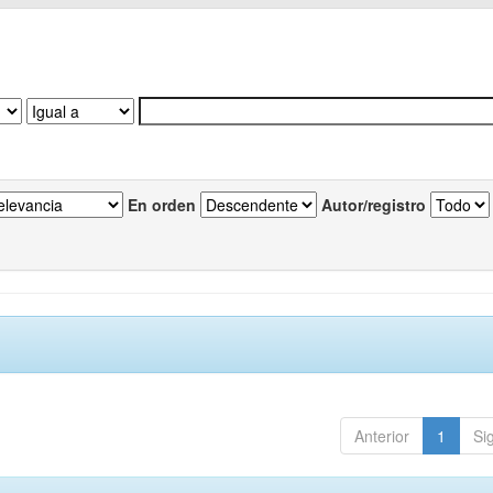
En orden
Autor/registro
Anterior
1
Si