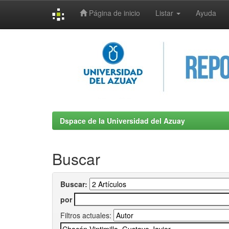
Página de inicio
Listar
Ayuda
Skip
navigation
Dspace de la Universidad del Azuay
Buscar
Buscar:
por
Filtros actuales: