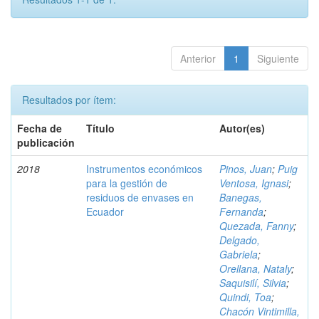
Anterior
1
Siguiente
Resultados por ítem:
Fecha de
Título
Autor(es)
publicación
2018
Instrumentos económicos
Pinos, Juan
;
Puig
para la gestión de
Ventosa, Ignasi
;
residuos de envases en
Banegas,
Ecuador
Fernanda
;
Quezada, Fanny
;
Delgado,
Gabriela
;
Orellana, Nataly
;
Saquisilí, Silvia
;
Quindi, Toa
;
Chacón Vintimilla,