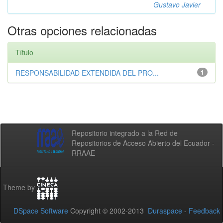
Gustavo Javier
Otras opciones relacionadas
Título
RESPONSABILIDAD EXTENDIDA DEL PRO...
1
Repositorio integrado a la Red de
Repositorios de Acceso Abierto del Ecuador -
RRAAE
Theme by
DSpace Software
Copyright © 2002-2013
Duraspace
-
Feedback