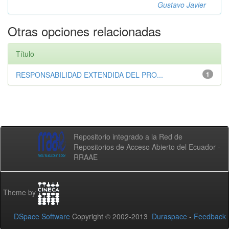
Gustavo Javier
Otras opciones relacionadas
Título
RESPONSABILIDAD EXTENDIDA DEL PRO...
1
Repositorio integrado a la Red de
Repositorios de Acceso Abierto del Ecuador -
RRAAE
Theme by
DSpace Software
Copyright © 2002-2013
Duraspace
-
Feedback