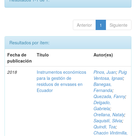
Anterior
1
Siguiente
Resultados por ítem:
Fecha de
Título
Autor(es)
publicación
2018
Instrumentos económicos
Pinos, Juan
;
Puig
para la gestión de
Ventosa, Ignasi
;
residuos de envases en
Banegas,
Ecuador
Fernanda
;
Quezada, Fanny
;
Delgado,
Gabriela
;
Orellana, Nataly
;
Saquisilí, Silvia
;
Quindi, Toa
;
Chacón Vintimilla,