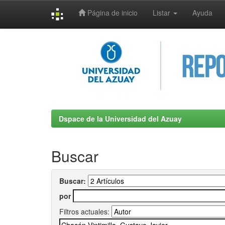
Página de inicio
Listar
Ayuda
Skip
navigation
Dspace de la Universidad del Azuay
Buscar
Buscar:
por
Filtros actuales: