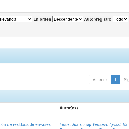
En orden
Autor/registro
Anterior
1
Si
Autor(es)
tión de residuos de envases
Pinos, Juan
;
Puig Ventosa, Ignasi
;
Ba