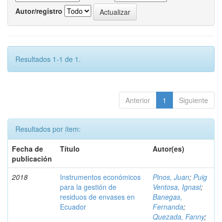
Autor/registro
Resultados 1-1 de 1.
Anterior
1
Siguiente
Resultados por ítem:
Fecha de
Título
Autor(es)
publicación
2018
Instrumentos económicos
Pinos, Juan
;
Puig
para la gestión de
Ventosa, Ignasi
;
residuos de envases en
Banegas,
Ecuador
Fernanda
;
Quezada, Fanny
;