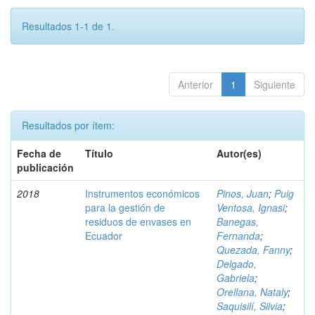
Resultados 1-1 de 1.
Anterior
1
Siguiente
Resultados por ítem:
Fecha de
Título
Autor(es)
publicación
2018
Instrumentos económicos
Pinos, Juan
;
Puig
para la gestión de
Ventosa, Ignasi
;
residuos de envases en
Banegas,
Ecuador
Fernanda
;
Quezada, Fanny
;
Delgado,
Gabriela
;
Orellana, Nataly
;
Saquisilí, Silvia
;