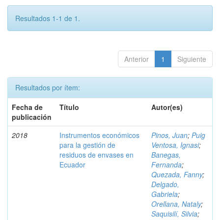
Resultados 1-1 de 1.
Anterior
1
Siguiente
Resultados por ítem:
Fecha de
Título
Autor(es)
publicación
2018
Instrumentos económicos
Pinos, Juan
;
Puig
para la gestión de
Ventosa, Ignasi
;
residuos de envases en
Banegas,
Ecuador
Fernanda
;
Quezada, Fanny
;
Delgado,
Gabriela
;
Orellana, Nataly
;
Saquisilí, Silvia
;