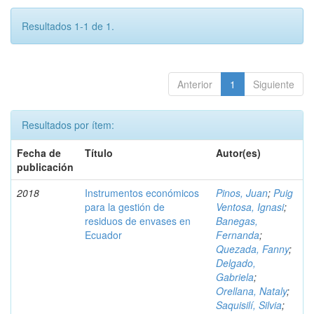
Resultados 1-1 de 1.
Anterior
1
Siguiente
Resultados por ítem:
Fecha de
Título
Autor(es)
publicación
2018
Instrumentos económicos
Pinos, Juan
;
Puig
para la gestión de
Ventosa, Ignasi
;
residuos de envases en
Banegas,
Ecuador
Fernanda
;
Quezada, Fanny
;
Delgado,
Gabriela
;
Orellana, Nataly
;
Saquisilí, Silvia
;