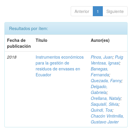
Anterior
1
Siguiente
Resultados por ítem:
Fecha de
Título
Autor(es)
publicación
2018
Instrumentos económicos
Pinos, Juan
;
Puig
para la gestión de
Ventosa, Ignasi
;
residuos de envases en
Banegas,
Ecuador
Fernanda
;
Quezada, Fanny
;
Delgado,
Gabriela
;
Orellana, Nataly
;
Saquisilí, Silvia
;
Quindi, Toa
;
Chacón Vintimilla,
Gustavo Javier