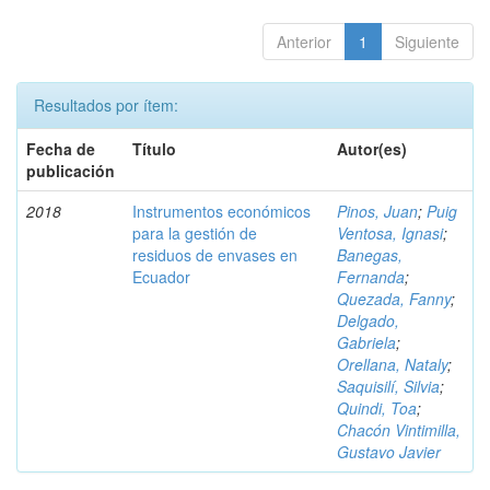
Anterior
1
Siguiente
Resultados por ítem:
Fecha de
Título
Autor(es)
publicación
2018
Instrumentos económicos
Pinos, Juan
;
Puig
para la gestión de
Ventosa, Ignasi
;
residuos de envases en
Banegas,
Ecuador
Fernanda
;
Quezada, Fanny
;
Delgado,
Gabriela
;
Orellana, Nataly
;
Saquisilí, Silvia
;
Quindi, Toa
;
Chacón Vintimilla,
Gustavo Javier