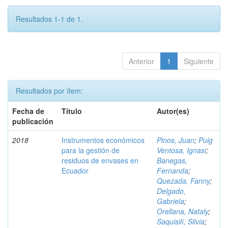
Resultados 1-1 de 1.
Anterior
1
Siguiente
Resultados por ítem:
Fecha de
Título
Autor(es)
publicación
2018
Instrumentos económicos
Pinos, Juan
;
Puig
para la gestión de
Ventosa, Ignasi
;
residuos de envases en
Banegas,
Ecuador
Fernanda
;
Quezada, Fanny
;
Delgado,
Gabriela
;
Orellana, Nataly
;
Saquisilí, Silvia
;