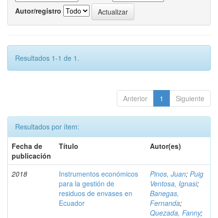
Autor/registro
Resultados 1-1 de 1.
Anterior
1
Siguiente
Resultados por ítem:
Fecha de
Título
Autor(es)
publicación
2018
Instrumentos económicos
Pinos, Juan
;
Puig
para la gestión de
Ventosa, Ignasi
;
residuos de envases en
Banegas,
Ecuador
Fernanda
;
Quezada, Fanny
;