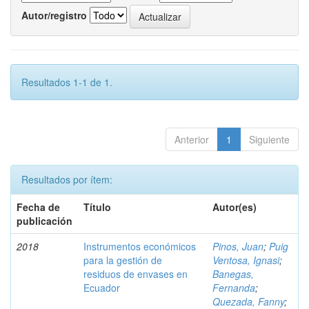
Autor/registro
Resultados 1-1 de 1.
Anterior
1
Siguiente
Resultados por ítem:
Fecha de
Título
Autor(es)
publicación
2018
Instrumentos económicos
Pinos, Juan
;
Puig
para la gestión de
Ventosa, Ignasi
;
residuos de envases en
Banegas,
Ecuador
Fernanda
;
Quezada, Fanny
;