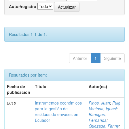
Autor/registro
Resultados 1-1 de 1.
Anterior
1
Siguiente
Resultados por ítem:
Fecha de
Título
Autor(es)
publicación
2018
Instrumentos económicos
Pinos, Juan
;
Puig
para la gestión de
Ventosa, Ignasi
;
residuos de envases en
Banegas,
Ecuador
Fernanda
;
Quezada, Fanny
;