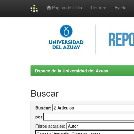
Página de inicio
Listar
Ayuda
Skip
navigation
Dspace de la Universidad del Azuay
Buscar
Buscar:
por
Filtros actuales: