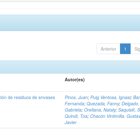
Anterior
1
Si
Autor(es)
tión de residuos de envases
Pinos, Juan
;
Puig Ventosa, Ignasi
;
Ba
Fernanda
;
Quezada, Fanny
;
Delgado,
Gabriela
;
Orellana, Nataly
;
Saquisilí, S
Quindi, Toa
;
Chacón Vintimilla, Gusta
Javier