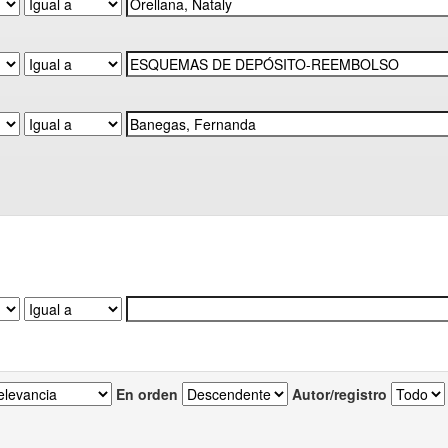
En orden
Autor/registro