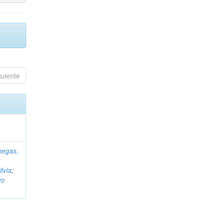
guiente
negas,
ilvia
;
vo