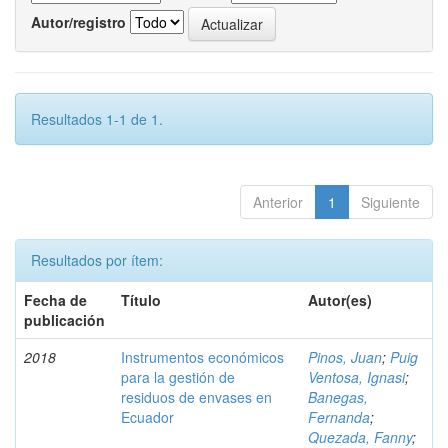
Autor/registro
Resultados 1-1 de 1.
Anterior
1
Siguiente
Resultados por ítem:
Fecha de
Título
Autor(es)
publicación
2018
Instrumentos económicos
Pinos, Juan
;
Puig
para la gestión de
Ventosa, Ignasi
;
residuos de envases en
Banegas,
Ecuador
Fernanda
;
Quezada, Fanny
;