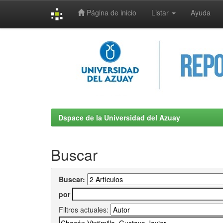
Página de inicio
Listar
Ayuda
Skip
navigation
Dspace de la Universidad del Azuay
Buscar
Buscar:
por
Filtros actuales: