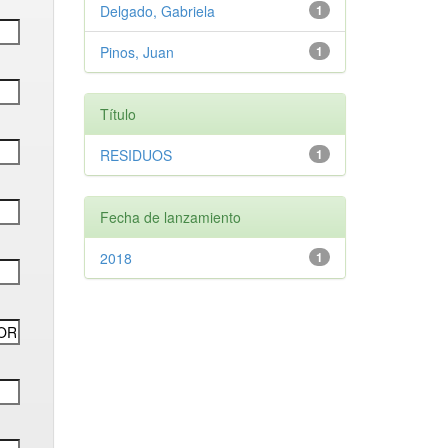
Delgado, Gabriela
1
Pinos, Juan
1
Título
RESIDUOS
1
Fecha de lanzamiento
2018
1