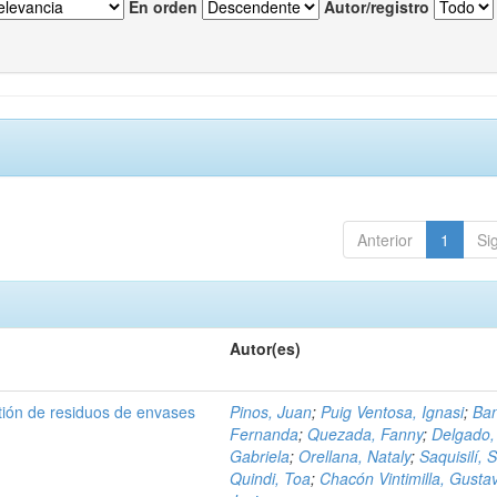
En orden
Autor/registro
Anterior
1
Si
Autor(es)
tión de residuos de envases
Pinos, Juan
;
Puig Ventosa, Ignasi
;
Ba
Fernanda
;
Quezada, Fanny
;
Delgado,
Gabriela
;
Orellana, Nataly
;
Saquisilí, S
Quindi, Toa
;
Chacón Vintimilla, Gusta