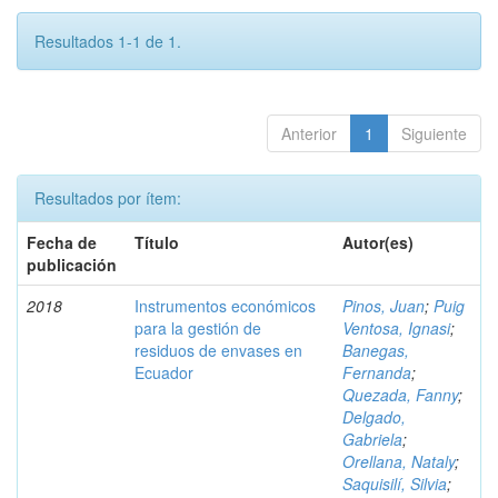
Resultados 1-1 de 1.
Anterior
1
Siguiente
Resultados por ítem:
Fecha de
Título
Autor(es)
publicación
2018
Instrumentos económicos
Pinos, Juan
;
Puig
para la gestión de
Ventosa, Ignasi
;
residuos de envases en
Banegas,
Ecuador
Fernanda
;
Quezada, Fanny
;
Delgado,
Gabriela
;
Orellana, Nataly
;
Saquisilí, Silvia
;