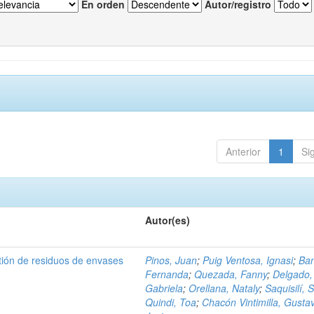
En orden
Autor/registro
Anterior
1
Si
Autor(es)
tión de residuos de envases
Pinos, Juan
;
Puig Ventosa, Ignasi
;
Ba
Fernanda
;
Quezada, Fanny
;
Delgado,
Gabriela
;
Orellana, Nataly
;
Saquisilí, S
Quindi, Toa
;
Chacón Vintimilla, Gusta