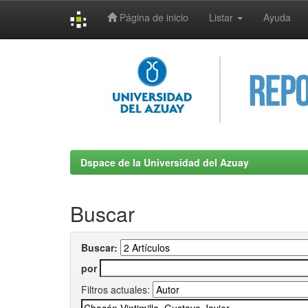
Página de inicio
Listar
Ayuda
Skip
navigation
Dspace de la Universidad del Azuay
Buscar
Buscar:
por
Filtros actuales: