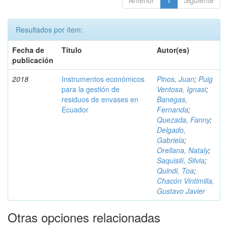
Anterior
1
Siguiente
Resultados por ítem:
Fecha de
Título
Autor(es)
publicación
2018
Instrumentos económicos
Pinos, Juan
;
Puig
para la gestión de
Ventosa, Ignasi
;
residuos de envases en
Banegas,
Ecuador
Fernanda
;
Quezada, Fanny
;
Delgado,
Gabriela
;
Orellana, Nataly
;
Saquisilí, Silvia
;
Quindi, Toa
;
Chacón Vintimilla,
Gustavo Javier
Otras opciones relacionadas