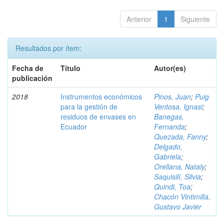
Anterior
1
Siguiente
Resultados por ítem:
Fecha de
Título
Autor(es)
publicación
2018
Instrumentos económicos
Pinos, Juan
;
Puig
para la gestión de
Ventosa, Ignasi
;
residuos de envases en
Banegas,
Ecuador
Fernanda
;
Quezada, Fanny
;
Delgado,
Gabriela
;
Orellana, Nataly
;
Saquisilí, Silvia
;
Quindi, Toa
;
Chacón Vintimilla,
Gustavo Javier