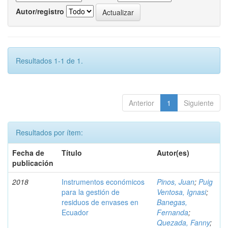
Autor/registro
Resultados 1-1 de 1.
Anterior
1
Siguiente
Resultados por ítem:
Fecha de
Título
Autor(es)
publicación
2018
Instrumentos económicos
Pinos, Juan
;
Puig
para la gestión de
Ventosa, Ignasi
;
residuos de envases en
Banegas,
Ecuador
Fernanda
;
Quezada, Fanny
;