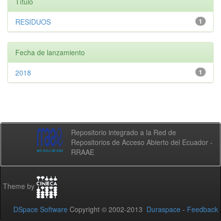
Título
RESIDUOS
1
Fecha de lanzamiento
2018
1
Repositorio integrado a la Red de
Repositorios de Acceso Abierto del Ecuador -
RRAAE
Theme by
DSpace Software
Copyright © 2002-2013
Duraspace
-
Feedback