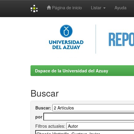
Página de inicio
Listar
Ayuda
Skip
navigation
Dspace de la Universidad del Azuay
Buscar
Buscar:
por
Filtros actuales: