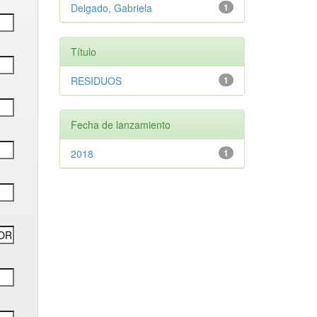
Delgado, Gabriela
1
Título
RESIDUOS
1
Fecha de lanzamiento
2018
1