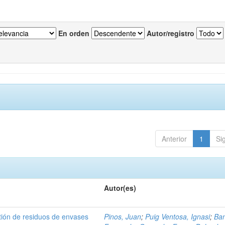
En orden
Autor/registro
Anterior
1
Si
Autor(es)
tión de residuos de envases
Pinos, Juan
;
Puig Ventosa, Ignasi
;
Ba