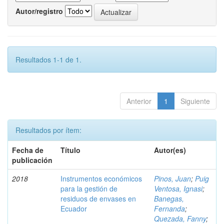
Autor/registro
Resultados 1-1 de 1.
Anterior
1
Siguiente
Resultados por ítem:
Fecha de
Título
Autor(es)
publicación
2018
Instrumentos económicos
Pinos, Juan
;
Puig
para la gestión de
Ventosa, Ignasi
;
residuos de envases en
Banegas,
Ecuador
Fernanda
;
Quezada, Fanny
;