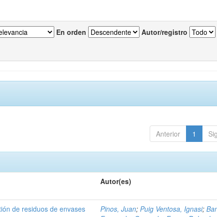
En orden
Autor/registro
Anterior
1
Si
Autor(es)
tión de residuos de envases
Pinos, Juan
;
Puig Ventosa, Ignasi
;
Ba