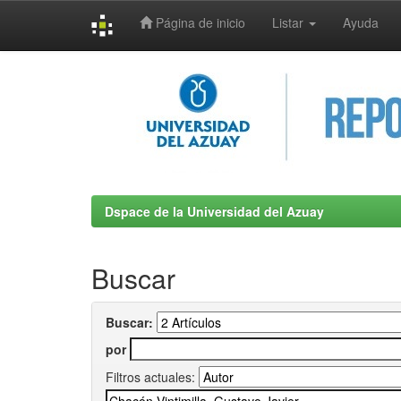
Página de inicio
Listar
Ayuda
Skip
navigation
Dspace de la Universidad del Azuay
Buscar
Buscar:
por
Filtros actuales: