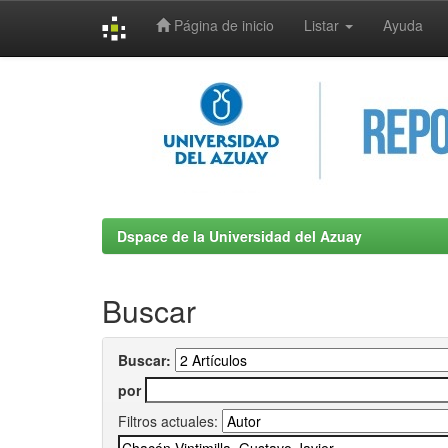
Página de inicio
Listar
Ayuda
Skip
navigation
Dspace de la Universidad del Azuay
Buscar
Buscar:
por
Filtros actuales: