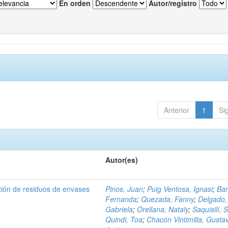
En orden
Autor/registro
Anterior
1
Si
Autor(es)
tión de residuos de envases
Pinos, Juan
;
Puig Ventosa, Ignasi
;
Ba
Fernanda
;
Quezada, Fanny
;
Delgado,
Gabriela
;
Orellana, Nataly
;
Saquisilí, S
Quindi, Toa
;
Chacón Vintimilla, Gusta