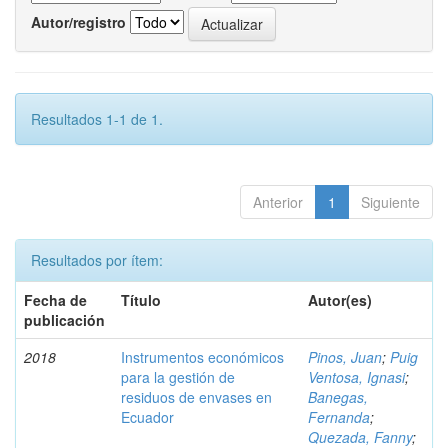
Autor/registro
Resultados 1-1 de 1.
Anterior
1
Siguiente
Resultados por ítem:
Fecha de
Título
Autor(es)
publicación
2018
Instrumentos económicos
Pinos, Juan
;
Puig
para la gestión de
Ventosa, Ignasi
;
residuos de envases en
Banegas,
Ecuador
Fernanda
;
Quezada, Fanny
;