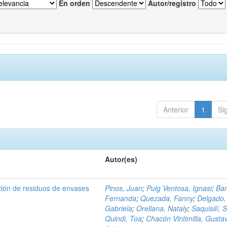
En orden
Autor/registro
Anterior
1
Si
Autor(es)
tión de residuos de envases
Pinos, Juan
;
Puig Ventosa, Ignasi
;
Ba
Fernanda
;
Quezada, Fanny
;
Delgado,
Gabriela
;
Orellana, Nataly
;
Saquisilí, S
Quindi, Toa
;
Chacón Vintimilla, Gusta