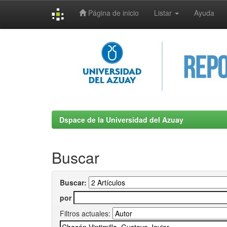
Página de inicio
Listar
Ayuda
Skip
navigation
Dspace de la Universidad del Azuay
Buscar
Buscar:
por
Filtros actuales: