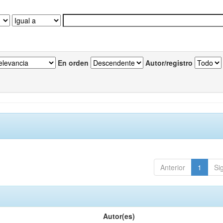
En orden
Autor/registro
Anterior
1
Si
Autor(es)