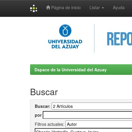
Página de inicio
Listar
Ayuda
Skip
navigation
Dspace de la Universidad del Azuay
Buscar
Buscar:
por
Filtros actuales: