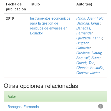
Fecha de
Título
Autor(es)
publicación
2018
Instrumentos económicos
Pinos, Juan
;
Puig
para la gestión de
Ventosa, Ignasi
;
residuos de envases en
Banegas,
Ecuador
Fernanda
;
Quezada, Fanny
;
Delgado,
Gabriela
;
Orellana, Nataly
;
Saquisilí, Silvia
;
Quindi, Toa
;
Chacón Vintimilla,
Gustavo Javier
Otras opciones relacionadas
Autor
Banegas, Fernanda
1