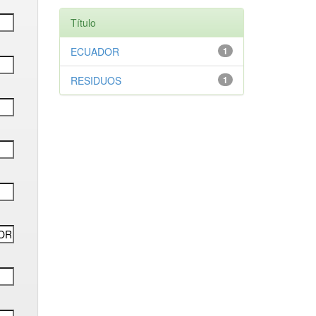
Título
ECUADOR
1
RESIDUOS
1