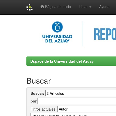
Página de inicio
Listar
Ayuda
Skip
navigation
Dspace de la Universidad del Azuay
Buscar
Buscar:
por
Filtros actuales: