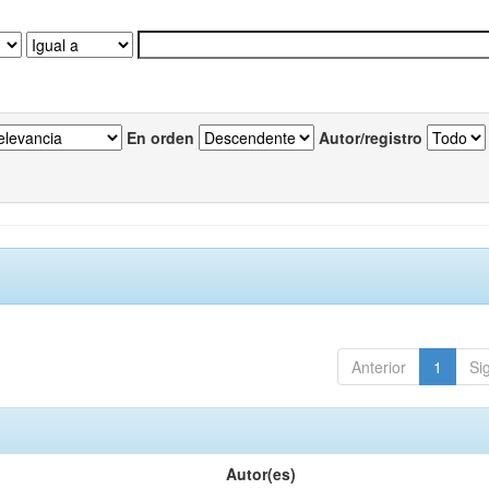
En orden
Autor/registro
Anterior
1
Si
Autor(es)