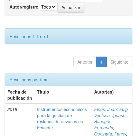
Autor/registro
Resultados 1-1 de 1.
Anterior
1
Siguiente
Resultados por ítem:
Fecha de
Título
Autor(es)
publicación
2018
Instrumentos económicos
Pinos, Juan
;
Puig
para la gestión de
Ventosa, Ignasi
;
residuos de envases en
Banegas,
Ecuador
Fernanda
;
Quezada, Fanny
;