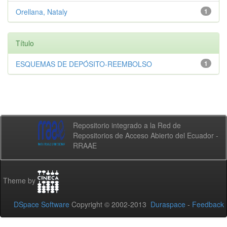
Orellana, Nataly
1
Título
ESQUEMAS DE DEPÓSITO-REEMBOLSO
1
Repositorio integrado a la Red de
Repositorios de Acceso Abierto del Ecuador -
RRAAE
Theme by
DSpace Software
Copyright © 2002-2013
Duraspace
-
Feedback