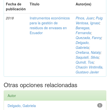
Fecha de
Título
Autor(es)
publicación
2018
Instrumentos económicos
Pinos, Juan
;
Puig
para la gestión de
Ventosa, Ignasi
;
residuos de envases en
Banegas,
Ecuador
Fernanda
;
Quezada, Fanny
;
Delgado,
Gabriela
;
Orellana, Nataly
;
Saquisilí, Silvia
;
Quindi, Toa
;
Chacón Vintimilla,
Gustavo Javier
Otras opciones relacionadas
Autor
Delgado, Gabriela
1