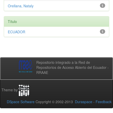
Orellana, Nataly
1
Título
ECUADOR
1
Repositorio integrado a la Red de
Repositorios de Acceso Abierto del Ecuador -
RRAAE
Theme by
DSpace Software
Copyright © 2002-2013
Duraspace
-
Feedback