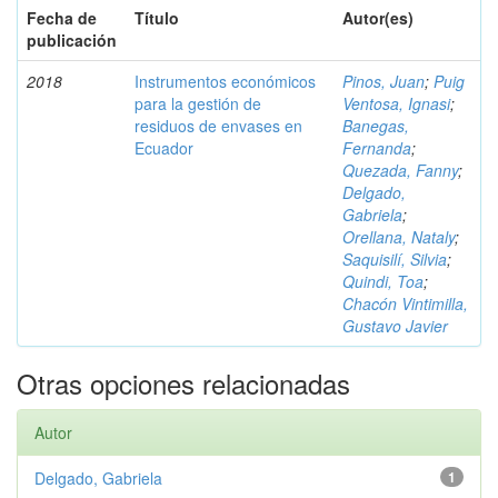
Fecha de
Título
Autor(es)
publicación
2018
Instrumentos económicos
Pinos, Juan
;
Puig
para la gestión de
Ventosa, Ignasi
;
residuos de envases en
Banegas,
Ecuador
Fernanda
;
Quezada, Fanny
;
Delgado,
Gabriela
;
Orellana, Nataly
;
Saquisilí, Silvia
;
Quindi, Toa
;
Chacón Vintimilla,
Gustavo Javier
Otras opciones relacionadas
Autor
Delgado, Gabriela
1